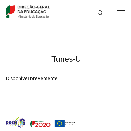
Passar
para
o
conteúdo
principal
iTunes-U
Disponível brevemente.