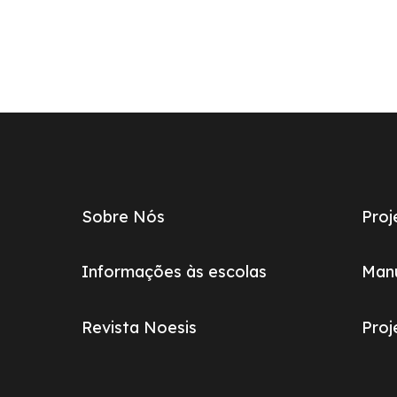
Links
do
footer
Sobre Nós
Proj
Informações às escolas
Manu
Revista Noesis
Pro