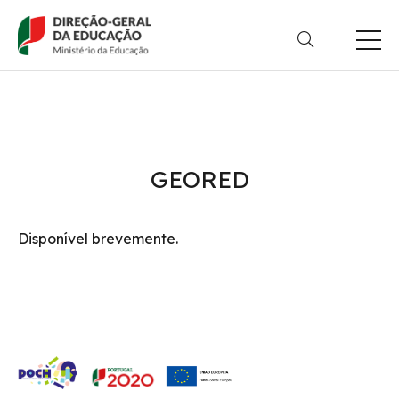
Passar
para
o
conteúdo
principal
GEORED
Disponível brevemente.