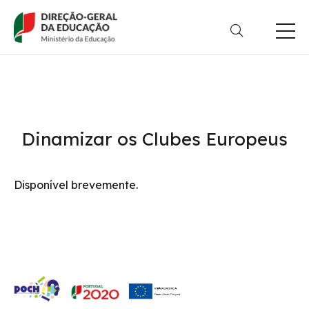
Passar
para
o
conteúdo
principal
Dinamizar os Clubes Europeus
Disponível brevemente.