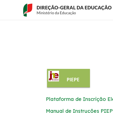
Passar
ACESSO
Ensino Básico
para
RÁPIDO
o
conteúdo
principal
Plataforma de Inscrição E
Manual de Instruções PIEP