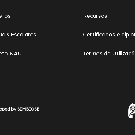
etos
Recursos
ais Escolares
Certificados e dipl
jeto NAU
Termos de Utilizaç
loped by
SIMBIOSE