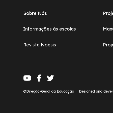
do
footer
Sobre Nós
Proj
Informações às escolas
Manu
Revista Noesis
Pro
Redes
sociais
©Direção-Geral da Educação
Designed and deve