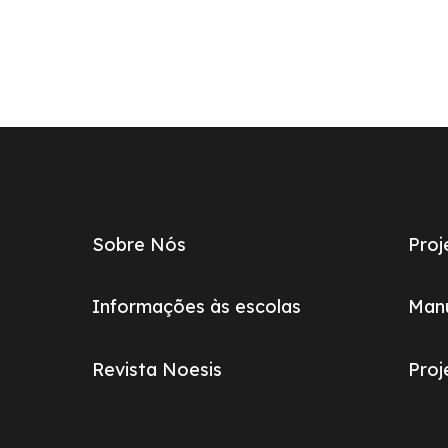
Links
do
footer
Sobre Nós
Proj
Informações às escolas
Manu
Revista Noesis
Pro