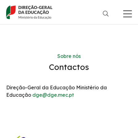
Passar
para
o
conteúdo
Sobre nós
principal
Contactos
Direção-Geral da Educação Ministério da
Educação
dge@dge.mec.pt