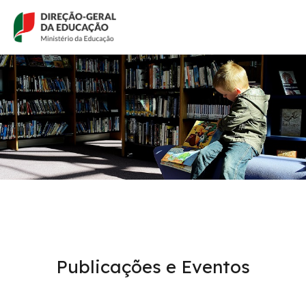
Passar
para
o
conteúdo
principal
Publicações e Eventos