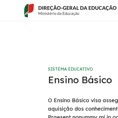
Passar
ACESSO
Ensino Básico
para
RÁPIDO
o
conteúdo
principal
SISTEMA EDUCATIVO
Ensino Básico
O Ensino Básico visa asse
aquisição dos conheciment
Praesent nonummy mi in odi