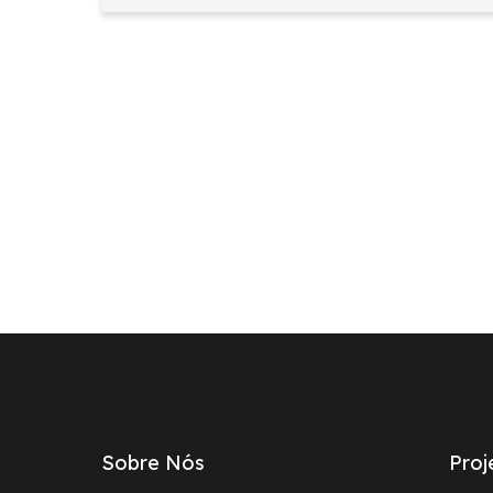
Links
do
footer
Sobre Nós
Proj