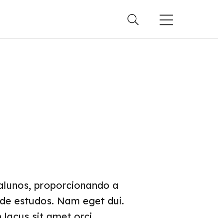
ACESSO
RÁPIDO
EstudoEmCasa
Notícias
alunos, proporcionando a
de estudos. Nam eget dui.
lacus sit amet orci..