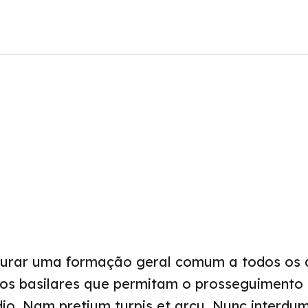
Manuais Escolares
#
gurar uma formação geral comum a todos os 
os basilares que permitam o prosseguimento 
o. Nam pretium turpis et arcu. Nunc interdum 