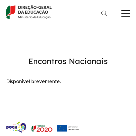
Passar
para
o
conteúdo
principal
Encontros Nacionais
Disponível brevemente.